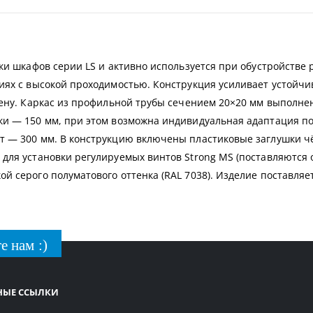
ки шкафов серии LS и активно используется при обустройстве 
иях с высокой проходимостью. Конструкция усиливает устойч
иену. Каркас из профильной трубы сечением 20×20 мм выполнен
и — 150 мм, при этом возможна индивидуальная адаптация по
т — 300 мм. В конструкцию включены пластиковые заглушки ч
ля установки регулируемых винтов Strong MS (поставляются от
й серого полуматового оттенка (RAL 7038). Изделие поставляе
е нам :)
НЫЕ ССЫЛКИ