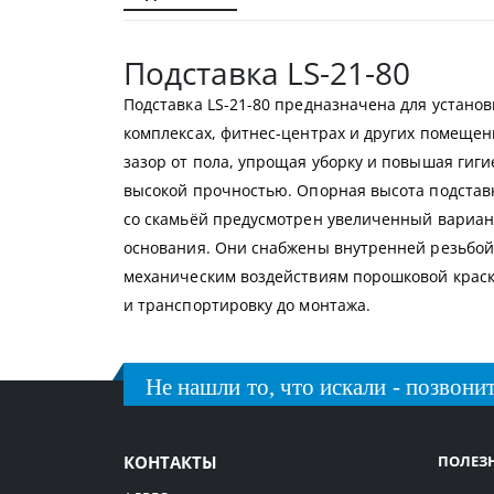
галереи
изображений
Подставка LS-21-80
Подставка LS-21-80 предназначена для установ
комплексах, фитнес-центрах и других помещен
зазор от пола, упрощая уборку и повышая гиг
высокой прочностью. Опорная высота подставк
со скамьёй предусмотрен увеличенный вариан
основания. Они снабжены внутренней резьбой д
механическим воздействиям порошковой краско
и транспортировку до монтажа.
Не нашли то, что искали - позвонит
КОНТАКТЫ
ПОЛЕЗ