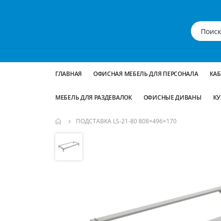
ГЛАВНАЯ
ОФИСНАЯ МЕБЕЛЬ ДЛЯ ПЕРСОНАЛА
КА
МЕБЕЛЬ ДЛЯ РАЗДЕВАЛОК
ОФИСНЫЕ ДИВАНЫ
КУ
ПОДСТАВКА LS-21-80 808×496×170
Пропустить
и
перейти
к
галереям
изображений