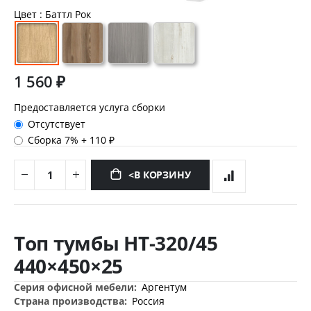
Цвет
: Баттл Рок
1 560 ₽
Предоставляется услуга сборки
Отсутствует
Сборка 7%
+
110 ₽
<В КОРЗИНУ
Перейти
к
Топ тумбы НТ-320/45
началу
галереи
440×450×25
изображений
Дополнительная
Аргентум
информация
Россия