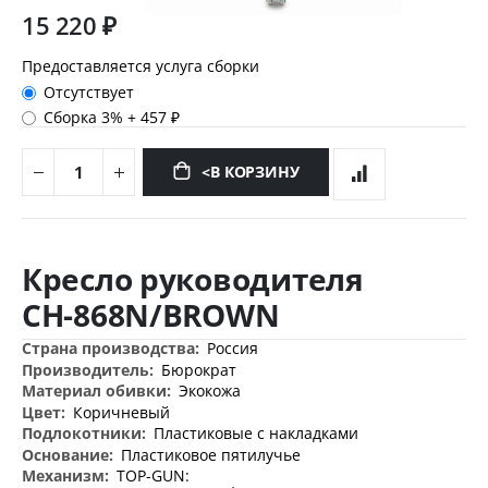
15 220 ₽
Предоставляется услуга сборки
Отсутствует
Сборка 3%
+
457 ₽
<В КОРЗИНУ
Перейти
к
Кресло руководителя
началу
галереи
CH-868N/BROWN
изображений
Дополнительная
Россия
информация
Бюрократ
Экокожа
Коричневый
Пластиковые с накладками
Пластиковое пятилучье
TOP-GUN: