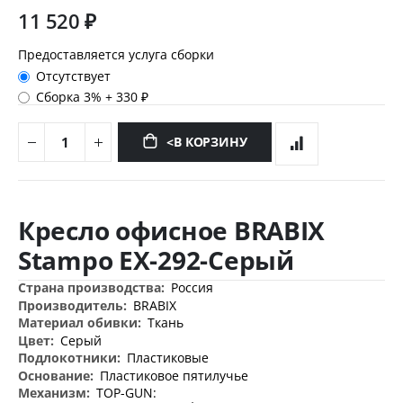
11 520 ₽
Предоставляется услуга сборки
Отсутствует
Сборка 3%
+
330 ₽
<В КОРЗИНУ
Перейти
к
Кресло офисное BRABIX
началу
галереи
Stampo EX-292-Серый
изображений
Дополнительная
Россия
информация
BRABIX
Ткань
Серый
Пластиковые
Пластиковое пятилучье
TOP-GUN: