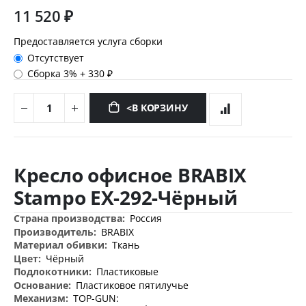
11 520 ₽
Предоставляется услуга сборки
Отсутствует
Сборка 3%
+
330 ₽
<В КОРЗИНУ
Перейти
к
Кресло офисное BRABIX
началу
галереи
Stampo EX-292-Чёрный
изображений
Дополнительная
Россия
информация
BRABIX
Ткань
Чёрный
Пластиковые
Пластиковое пятилучье
TOP-GUN: