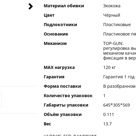
Материал обивки
Экокожа
Цвет
Чёрный
Подлокотники
Пластиковые
Основание
Пластиковое п
Механизм
TOP-GUN:
регулировка вы
механизм качан
фиксация в ве
MAX нагрузка
120 кг
Гарантия
Гарантия 1 год
Форма поставки
В разобранном
Количество упаковок
1
Габариты упаковки
645*305*569
Объём упаковки
0.111
Вес
13.7