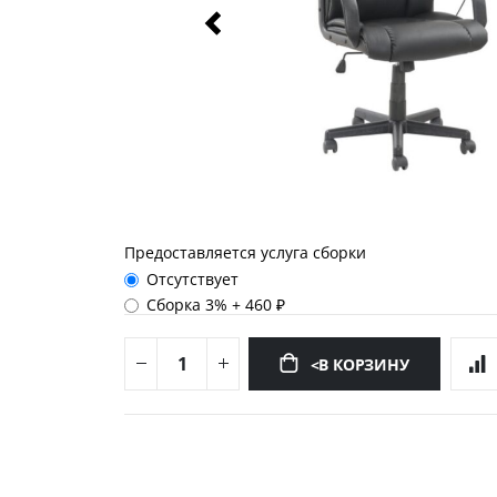
Предоставляется услуга сборки
Отсутствует
Сборка 3%
+
460 ₽
<В КОРЗИНУ
Перейти
к
началу