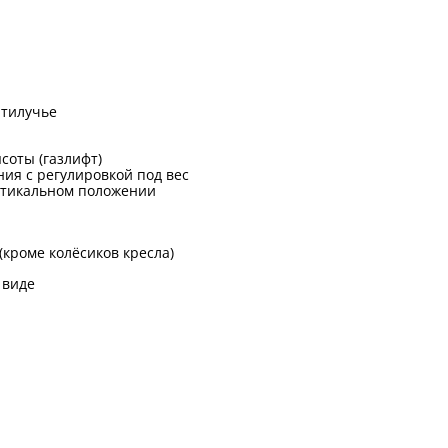
ятилучье
соты (газлифт)
ия с регулировкой под вес
ртикальном положении
 (кроме колёсиков кресла)
 виде