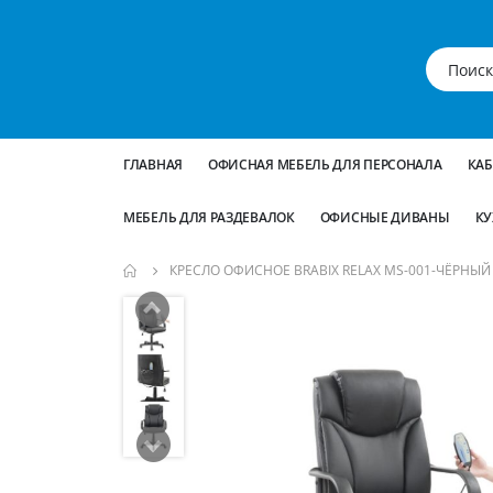
ГЛАВНАЯ
ОФИСНАЯ МЕБЕЛЬ ДЛЯ ПЕРСОНАЛА
КА
МЕБЕЛЬ ДЛЯ РАЗДЕВАЛОК
ОФИСНЫЕ ДИВАНЫ
КУ
КРЕСЛО ОФИСНОЕ BRABIX RELAX MS-001-ЧЁРНЫЙ
Пропустить
и
перейти
к
галереям
изображений