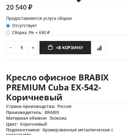
20 540 ₽
Предоставляется услуга сборки
Отсутствует
Сборка 3%
+
690 ₽
<В КОРЗИНУ
Перейти
к
Кресло офисное BRABIX
началу
галереи
PREMIUM Cuba EX-542-
изображений
Коричневый
Дополнительная
Россия
информация
BRABIX
Экокожа
Коричневый
Хромированные металлические с
накладками