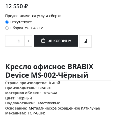
12 550 ₽
Предоставляется услуга сборки
Отсутствует
Сборка 3%
+
460 ₽
<В КОРЗИНУ
Перейти
к
Кресло офисное BRABIX
началу
галереи
Device MS-002-Чёрный
изображений
Дополнительная
Китай
информация
BRABIX
Экокожа
Чёрный
Пластиковые
Металлическое окрашенное пятилучье
TOP-GUN: