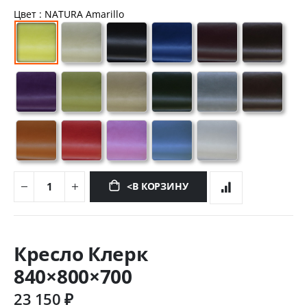
Цвет
: NATURA Amarillo
<В КОРЗИНУ
Перейти
к
Кресло Клерк
началу
галереи
840×800×700
изображений
23 150 ₽