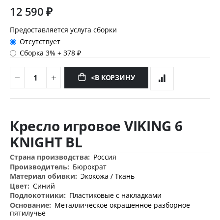
12 590 ₽
Предоставляется услуга сборки
Отсутствует
Сборка 3%
+
378 ₽
<В КОРЗИНУ
Перейти
к
Кресло игровое VIKING 6
началу
галереи
KNIGHT BL
изображений
Дополнительная
Россия
информация
Бюрократ
Экокожа / Ткань
Синий
Пластиковые с накладками
Металлическое окрашенное разборное
пятилучье