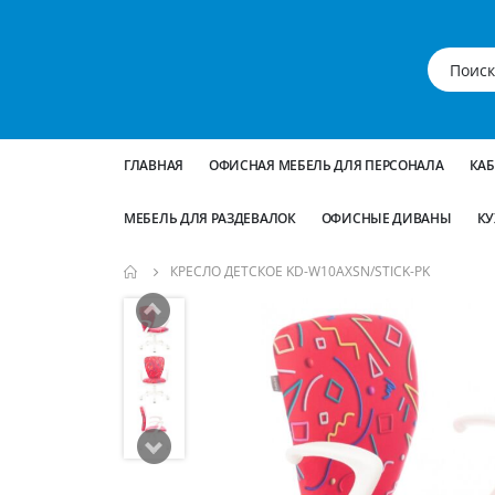
ГЛАВНАЯ
ОФИСНАЯ МЕБЕЛЬ ДЛЯ ПЕРСОНАЛА
КА
МЕБЕЛЬ ДЛЯ РАЗДЕВАЛОК
ОФИСНЫЕ ДИВАНЫ
КУ
КРЕСЛО ДЕТСКОЕ KD-W10AXSN/STICK-PK
Пропустить
и
перейти
к
галереям
изображений