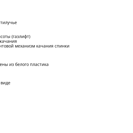
ятилучье
соты (газлифт)
 качания
нтовой механизм качания спинки
ены из белого пластика
 виде