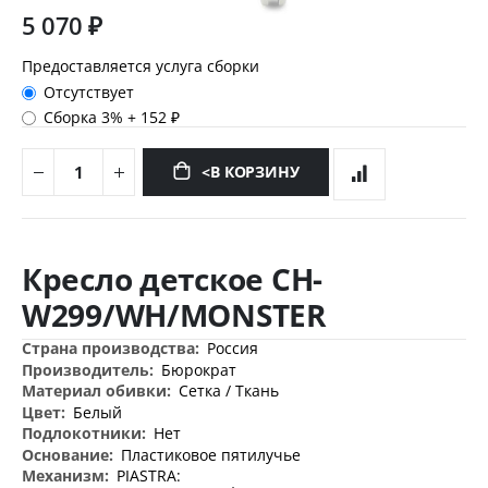
5 070 ₽
Предоставляется услуга сборки
Отсутствует
Сборка 3%
+
152 ₽
<В КОРЗИНУ
Перейти
к
Кресло детское CH-
началу
галереи
W299/WH/MONSTER
изображений
Дополнительная
Россия
информация
Бюрократ
Сетка / Ткань
Белый
Нет
Пластиковое пятилучье
PIASTRA: