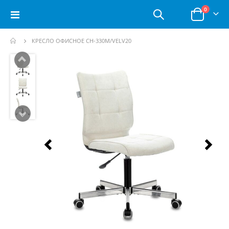
позици
0
Toggle
Корзина
Nav
КРЕСЛО ОФИСНОЕ CH-330M/VELV20
Пропустить
и
перейти
к
галереям
изображений