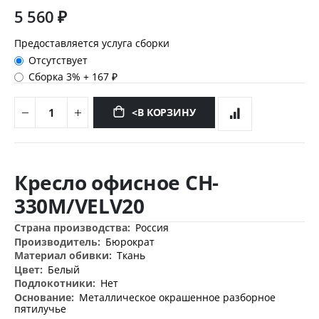
5 560 ₽
Предоставляется услуга сборки
Отсутствует
Сборка 3%
+
167 ₽
<В КОРЗИНУ
Перейти
к
Кресло офисное CH-
началу
галереи
330M/VELV20
изображений
Дополнительная
Россия
информация
Бюрократ
Ткань
Белый
Нет
Металлическое окрашенное разборное
пятилучье