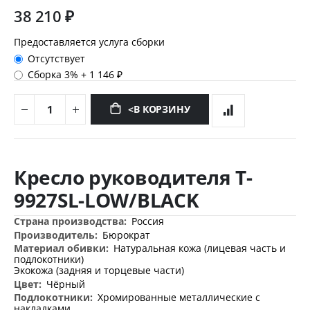
38 210 ₽
Предоставляется услуга сборки
Отсутствует
Сборка 3%
+
1 146 ₽
<В КОРЗИНУ
Перейти
к
Кресло руководителя T-
началу
галереи
9927SL-LOW/BLACK
изображений
Дополнительная
Россия
информация
Бюрократ
Натуральная кожа (лицевая часть и
подлокотники)
Экокожа (задняя и торцевые части)
Чёрный
Хромированные металлические с
накладками