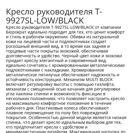
Кресло руководителя T-
9927SL-LOW/BLACK
Кресло руководителя T-9927SL-LOW/BLACK от компании
Бюрократ идеально подходит для тех, кто ценит комфорт
и стиль в рабочем окружении. Обивка из натуральной
кожи на лицевой части и подлокотниках создает
роскошный внешний вид, в то время как задняя и
торцевые части покрыты экокожей, обеспечивая
долговечность и удобство. Черный цвет кожи и экокожи
придает креслу элегантный и современный вид,
идеально сочетаясь с хромированными металлическими
подлокотниками с накладками. Хромированное
металлическое пятилучье обеспечивает надежность и
устойчивость конструкции. Механизм MULTI BLOCK
включает регулировку высоты с помощью газлифта,
механизм с смещенной осью качания для регулировки
угла наклона спинки и возможность фиксации в
нескольких положениях, что позволяет настроить кресло
на максимально комфортное положение в течение
рабочего дня. Пластиковые колеса обеспечивают
плавное перемещение по полу без повреждений
покрытия. Особенностью данной модели является низкая
спинка, что делает кресло идеальным выбором для тех,
кто предпочитает кресла с удобством и
минималистичным дизайном. Максимальная нагрузка до