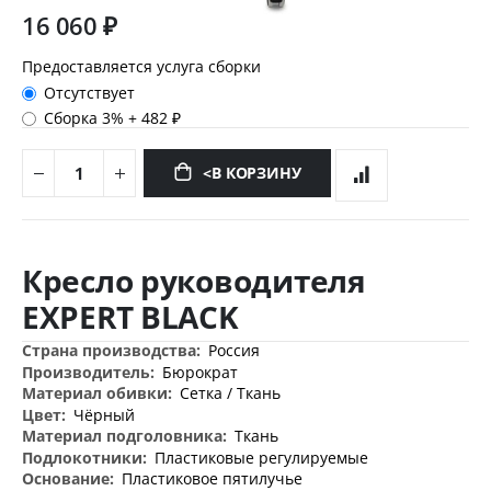
16 060 ₽
Предоставляется услуга сборки
Отсутствует
Сборка 3%
+
482 ₽
<В КОРЗИНУ
Перейти
к
Кресло руководителя
началу
галереи
EXPERT BLACK
изображений
Дополнительная
Россия
информация
Бюрократ
Сетка / Ткань
Чёрный
Ткань
Пластиковые регулируемые
Пластиковое пятилучье