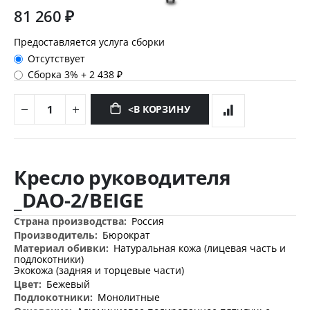
81 260 ₽
Предоставляется услуга сборки
Отсутствует
Сборка 3%
+
2 438 ₽
<В КОРЗИНУ
Перейти
к
Кресло руководителя
началу
галереи
_DAO-2/BEIGE
изображений
Дополнительная
Россия
информация
Бюрократ
Натуральная кожа (лицевая часть и
подлокотники)
Экокожа (задняя и торцевые части)
Бежевый
Монолитные