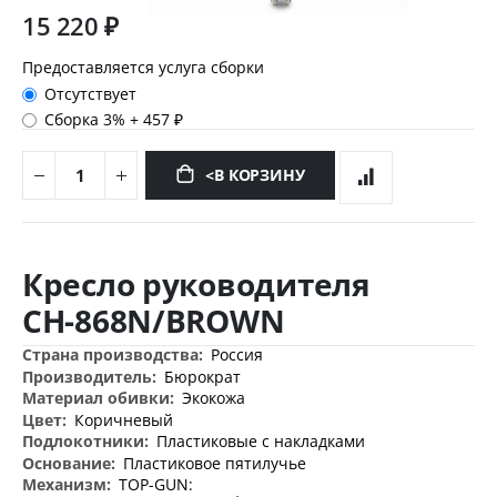
15 220 ₽
Предоставляется услуга сборки
Отсутствует
Сборка 3%
+
457 ₽
<В КОРЗИНУ
Перейти
к
Кресло руководителя
началу
галереи
CH-868N/BROWN
изображений
Дополнительная
Россия
информация
Бюрократ
Экокожа
Коричневый
Пластиковые с накладками
Пластиковое пятилучье
TOP-GUN: