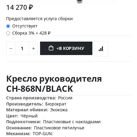
14 270 ₽
Предоставляется услуга сборки
Отсутствует
Сборка 3%
+
428 ₽
<В КОРЗИНУ
Перейти
к
Кресло руководителя
началу
галереи
CH-868N/BLACK
изображений
Дополнительная
Россия
информация
Бюрократ
Экокожа
Чёрный
Пластиковые с накладками
Пластиковое пятилучье
TOP-GUN: