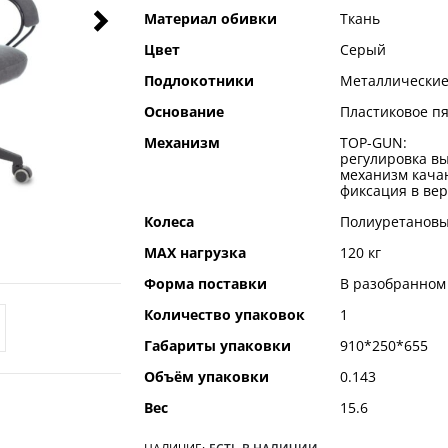
Материал обивки
Ткань
Цвет
Серый
Подлокотники
Металлические
Основание
Пластиковое п
Механизм
TOP-GUN:
регулировка вы
механизм качан
фиксация в ве
Колеса
Полиуретановые
MAX нагрузка
120 кг
Форма поставки
В разобранном
Количество упаковок
1
Габариты упаковки
910*250*655
Объём упаковки
0.143
Вес
15.6