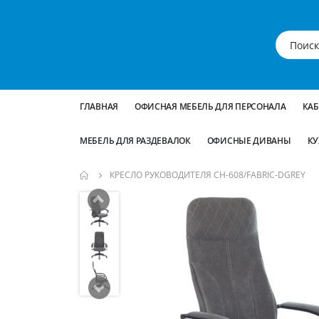
ГЛАВНАЯ
ОФИСНАЯ МЕБЕЛЬ ДЛЯ ПЕРСОНАЛА
КА
МЕБЕЛЬ ДЛЯ РАЗДЕВАЛОК
ОФИСНЫЕ ДИВАНЫ
КУ
КРЕСЛО РУКОВОДИТЕЛЯ CH-608/FABRIC-DGREY
Пропустить
и
перейти
к
галереям
изображений