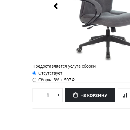
Предоставляется услуга сборки
Отсутствует
Сборка 3%
+
507 ₽
<В КОРЗИНУ
Перейти
к
началу