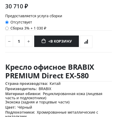
30 710 ₽
Предоставляется услуга сборки
Отсутствует
Сборка 3%
+
1 030 ₽
<В КОРЗИНУ
Перейти
к
Кресло офисное BRABIX
началу
галереи
PREMIUM Direct EX-580
изображений
Дополнительная
Китай
информация
BRABIX
Рециклированная кожа (лицевая
часть и подлокотники)
Экокожа (задняя и торцевые части)
Чёрный
Хромированные металлические с
накладками