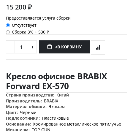
15 200 ₽
Предоставляется услуга сборки
Отсутствует
Сборка 3%
+
530 ₽
<В КОРЗИНУ
Перейти
к
Кресло офисное BRABIX
началу
галереи
Forward EX-570
изображений
Дополнительная
Китай
информация
BRABIX
Экокожа
Чёрный
Пластиковые
Хромированное металлическое пятилучье
TOP-GUN: