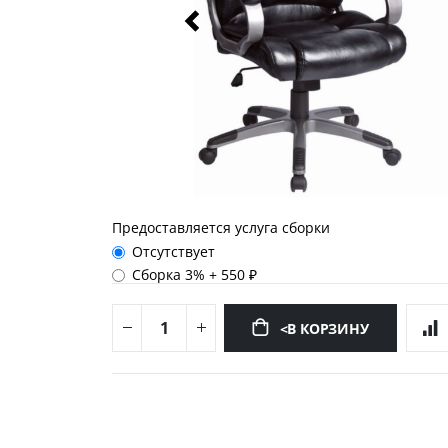
Предоставляется услуга сборки
Отсутствует
Сборка 3%
+
550 ₽
<В КОРЗИНУ
Перейти
к
началу