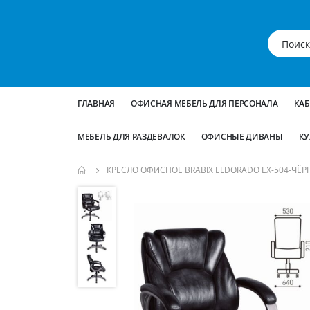
ГЛАВНАЯ
ОФИСНАЯ МЕБЕЛЬ ДЛЯ ПЕРСОНАЛА
КА
МЕБЕЛЬ ДЛЯ РАЗДЕВАЛОК
ОФИСНЫЕ ДИВАНЫ
КУ
КРЕСЛО ОФИСНОЕ BRABIX ELDORADO EX-504-ЧЁ
Пропустить
и
перейти
к
галереям
изображений