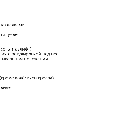
 накладками
ятилучье
соты (газлифт)
ия с регулировкой под вес
ртикальном положении
 (кроме колёсиков кресла)
 виде