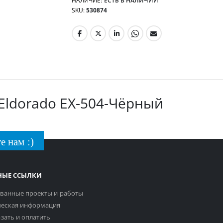
НАЛИЧИЕ:
ЕСТЬ В НАЛИЧИИ
SKU
530874
Eldorado EX-504-Чёрный
е нам :)
НЫЕ ССЫЛКИ
ванные проекты и работы
еская информация
азать и оплатить