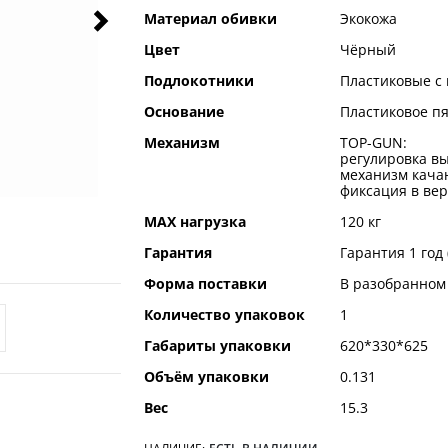
Материал обивки
Экокожа
Цвет
Чёрный
Подлокотники
Пластиковые с
Основание
Пластиковое п
Механизм
TOP-GUN:
регулировка вы
механизм качан
фиксация в ве
MAX нагрузка
120 кг
Гарантия
Гарантия 1 год
Форма поставки
В разобранном
Количество упаковок
1
Габариты упаковки
620*330*625
Объём упаковки
0.131
Вес
15.3