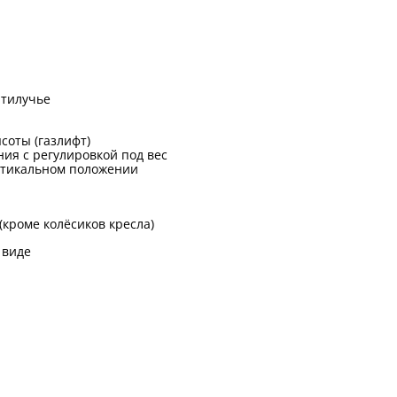
ятилучье
соты (газлифт)
ия с регулировкой под вес
ртикальном положении
 (кроме колёсиков кресла)
 виде