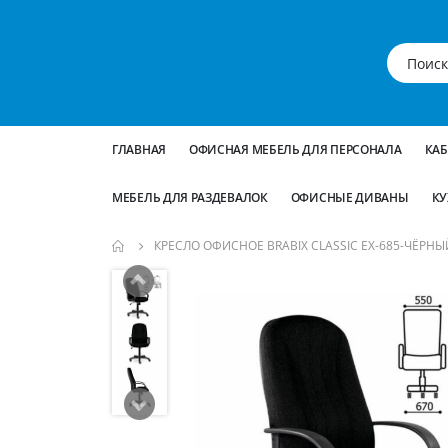
ГЛАВНАЯ
ОФИСНАЯ МЕБЕЛЬ ДЛЯ ПЕРСОНАЛА
КА
МЕБЕЛЬ ДЛЯ РАЗДЕВАЛОК
ОФИСНЫЕ ДИВАНЫ
КУ
КРЕСЛО ОФИСНОЕ BRABIX CLASSIC EX-685-ЧЁРНЫ
Пропустить
и
перейти
к
галереям
изображений