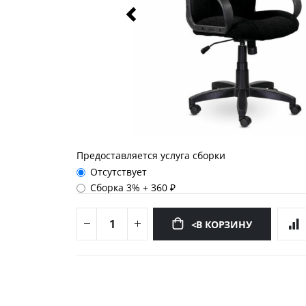
Предоставляется услуга сборки
Отсутствует
Сборка 3%
+
360 ₽
<В КОРЗИНУ
Перейти
к
началу