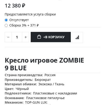
12 380 ₽
Предоставляется услуга сборки
Отсутствует
Сборка 3%
+
371 ₽
<В КОРЗИНУ
Перейти
к
Кресло игровое ZOMBIE
началу
галереи
9 BLUE
изображений
Дополнительная
Россия
информация
Бюрократ
Экокожа / Ткань
Чёрный
Пластиковые с накладками
Пластиковое пятилучье
TOP-GUN LUX: