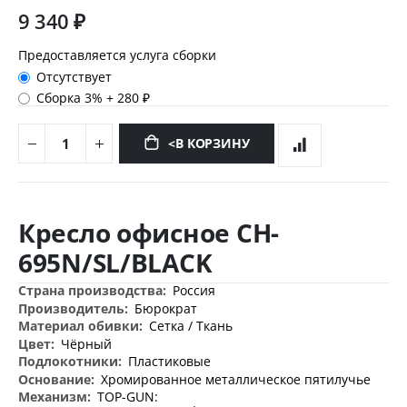
9 340 ₽
Предоставляется услуга сборки
Отсутствует
Сборка 3%
+
280 ₽
<В КОРЗИНУ
Перейти
к
Кресло офисное CH-
началу
галереи
695N/SL/BLACK
изображений
Дополнительная
Россия
информация
Бюрократ
Сетка / Ткань
Чёрный
Пластиковые
Хромированное металлическое пятилучье
TOP-GUN: