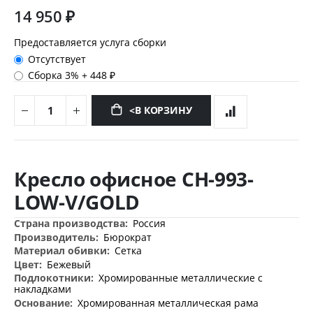
14 950 ₽
Предоставляется услуга сборки
Отсутствует
Сборка 3%
+
448 ₽
<В КОРЗИНУ
Перейти
к
Кресло офисное CH-993-
началу
галереи
LOW-V/GOLD
изображений
Дополнительная
Россия
информация
Бюрократ
Сетка
Бежевый
Хромированные металлические с
накладками
Хромированная металлическая рама