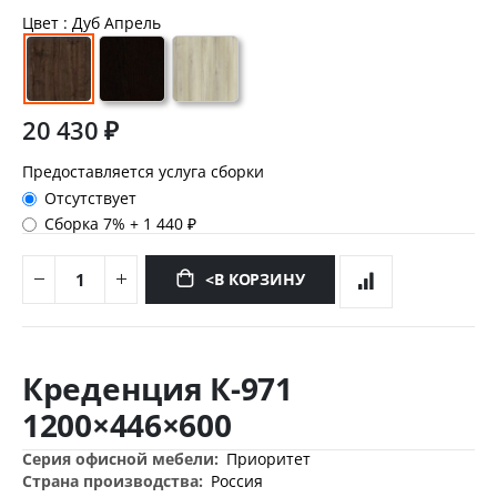
Цвет
: Дуб Апрель
20 430 ₽
Предоставляется услуга сборки
Отсутствует
Сборка 7%
+
1 440 ₽
<В КОРЗИНУ
Перейти
к
Креденция К-971
началу
галереи
1200×446×600
изображений
Дополнительная
Приоритет
информация
Россия