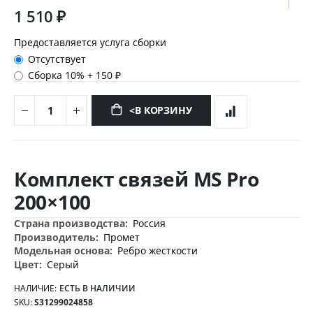
1 510 ₽
Предоставляется услуга сборки
Отсутствует
Сборка 10%
+
150 ₽
<В КОРЗИНУ
Перейти
к
Комплект связей MS Pro
началу
галереи
200×100
изображений
Дополнительная
Россия
информация
Промет
Ребро жесткости
Серый
НАЛИЧИЕ:
ЕСТЬ В НАЛИЧИИ
SKU
S31299024858