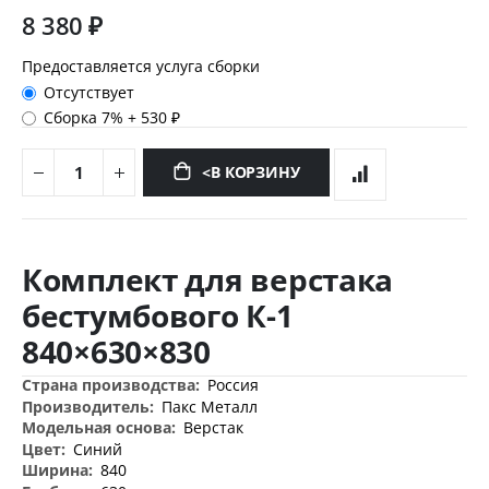
8 380 ₽
Предоставляется услуга сборки
Отсутствует
Сборка 7%
+
530 ₽
<В КОРЗИНУ
Перейти
к
Комплект для верстака
началу
галереи
бестумбового К-1
изображений
840×630×830
Дополнительная
Россия
информация
Пакс Металл
Верстак
Синий
840