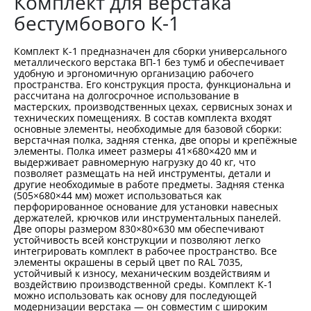
Комплект для верстака
бестумбового К-1
Комплект К-1 предназначен для сборки универсального
металлического верстака ВП-1 без тумб и обеспечивает
удобную и эргономичную организацию рабочего
пространства. Его конструкция проста, функциональна и
рассчитана на долгосрочное использование в
мастерских, производственных цехах, сервисных зонах и
технических помещениях. В состав комплекта входят
основные элементы, необходимые для базовой сборки:
верстачная полка, задняя стенка, две опоры и крепёжные
элементы. Полка имеет размеры 41×680×420 мм и
выдерживает равномерную нагрузку до 40 кг, что
позволяет размещать на ней инструменты, детали и
другие необходимые в работе предметы. Задняя стенка
(505×680×44 мм) может использоваться как
перфорированное основание для установки навесных
держателей, крючков или инструментальных панелей.
Две опоры размером 830×80×630 мм обеспечивают
устойчивость всей конструкции и позволяют легко
интегрировать комплект в рабочее пространство. Все
элементы окрашены в серый цвет по RAL 7035,
устойчивый к износу, механическим воздействиям и
воздействию производственной среды. Комплект К-1
можно использовать как основу для последующей
модернизации верстака — он совместим с широким