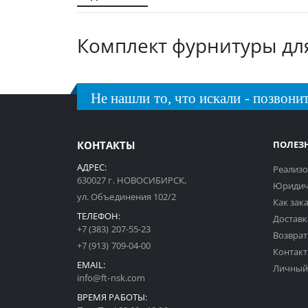
галереи
изображений
Комплект фурнитуры для
Не нашли то, что искали - позвонит
КОНТАКТЫ
ПОЛЕЗ
АДРЕС:
Реализо
630027 г. НОВОСИБИРСК,
Юридич
ул. Объединения 102/2
Как зак
ТЕЛЕФОН:
Доставк
+7 (383) 207-55-23
Возврат
+7 (913) 709-04-00
Контак
EMAIL:
Личный
info@ft-nsk.com
ВРЕМЯ РАБОТЫ: