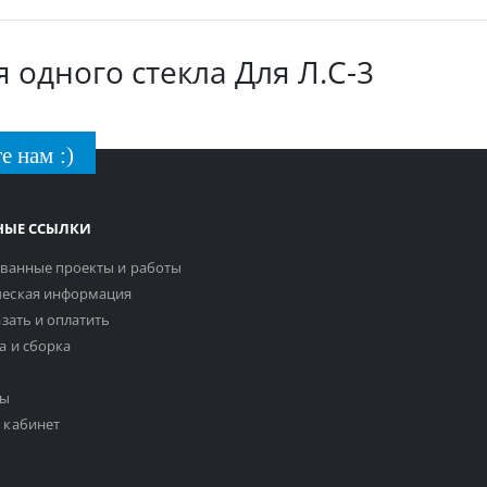
 одного стекла Для Л.С-3
е нам :)
НЫЕ ССЫЛКИ
ванные проекты и работы
еская информация
азать и оплатить
а и сборка
ты
 кабинет