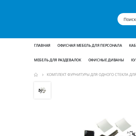
ГЛАВНАЯ
ОФИСНАЯ МЕБЕЛЬ ДЛЯ ПЕРСОНАЛА
КА
МЕБЕЛЬ ДЛЯ РАЗДЕВАЛОК
ОФИСНЫЕ ДИВАНЫ
КУ
КОМПЛЕКТ ФУРНИТУРЫ ДЛЯ ОДНОГО СТЕКЛА ДЛЯ 
Пропустить
и
перейти
к
галереям
изображений