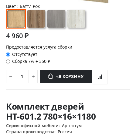
Цвет
: Баттл Рок
4 960 ₽
Предоставляется услуга сборки
Отсутствует
Сборка 7%
+
350 ₽
<В КОРЗИНУ
Перейти
к
Комплект дверей
началу
галереи
НТ-601.2 780×16×1180
изображений
Дополнительная
Аргентум
информация
Россия