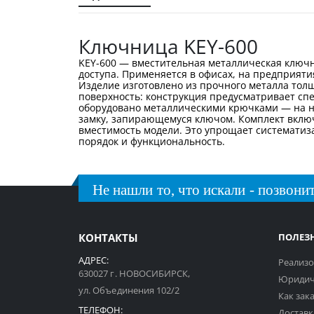
галереи
изображений
Ключница KEY-600
KEY-600 — вместительная металлическая ключ
доступа. Применяется в офисах, на предприяти
Изделие изготовлено из прочного металла толщ
поверхность: конструкция предусматривает сп
оборудовано металлическими крючками — на ни
замку, запирающемуся ключом. Комплект включ
вместимость модели. Это упрощает систематиза
порядок и функциональность.
Не нашли то, что искали - позвонит
КОНТАКТЫ
ПОЛЕЗ
АДРЕС:
Реализо
630027 г. НОВОСИБИРСК,
Юридич
ул. Объединения 102/2
Как зак
ТЕЛЕФОН:
Доставк