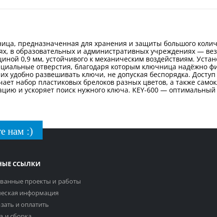
ница, предназначенная для хранения и защиты большого коли
ях, в образовательных и административных учреждениях — везд
иной 0,9 мм, устойчивого к механическим воздействиям. Уста
ециальные отверстия, благодаря которым ключница надёжно фи
х удобно развешивать ключи, не допуская беспорядка. Доступ
ает набор пластиковых брелоков разных цветов, а также само
цию и ускоряет поиск нужного ключа. KEY-600 — оптимальный в
е нам :)
НЫЕ ССЫЛКИ
ванные проекты и работы
еская информация
азать и оплатить
а и сборка