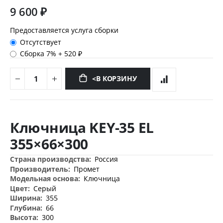
9 600 ₽
Предоставляется услуга сборки
Отсутствует
Сборка 7%
+
520 ₽
<В КОРЗИНУ
Перейти
к
Ключница KEY-35 EL
началу
галереи
355×66×300
изображений
Дополнительная
Россия
информация
Промет
Ключница
Серый
355
66
300