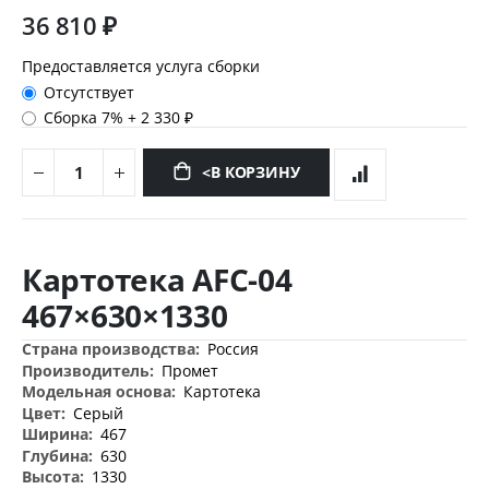
36 810 ₽
Предоставляется услуга сборки
Отсутствует
Сборка 7%
+
2 330 ₽
<В КОРЗИНУ
Перейти
к
Картотека AFC-04
началу
галереи
467×630×1330
изображений
Дополнительная
Россия
информация
Промет
Картотека
Серый
467
630
1330