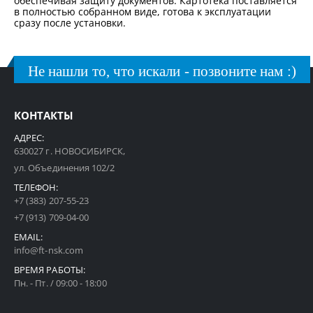
обеспечивая защиту документов. Картотека поставляется
в полностью собранном виде, готова к эксплуатации
сразу после установки.
Не нашли то, что искали - позвоните нам :)
КОНТАКТЫ
АДРЕС:
630027 г. НОВОСИБИРСК,
ул. Объединения 102/2
ТЕЛЕФОН:
+7 (383) 207-55-23
+7 (913) 709-04-00
EMAIL:
info@ft-nsk.com
ВРЕМЯ РАБОТЫ:
Пн. - Пт. / 09:00 - 18:00