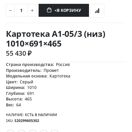
<В КОРЗИНУ
Перейти
к
Картотека A1-05/3 (низ)
началу
галереи
1010×691×465
изображений
55 430 ₽
Дополнительная
Россия
информация
Промет
Картотека
Серый
1010
691
465
64
НАЛИЧИЕ:
ЕСТЬ В НАЛИЧИИ
SKU
S20299605302