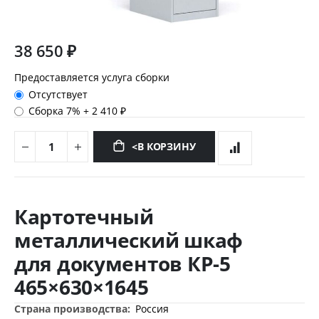
38 650 ₽
Предоставляется услуга сборки
Отсутствует
Сборка 7%
+
2 410 ₽
<В КОРЗИНУ
Перейти
к
Картотечный
началу
галереи
металлический шкаф
изображений
для документов КР-5
465×630×1645
Дополнительная
Россия