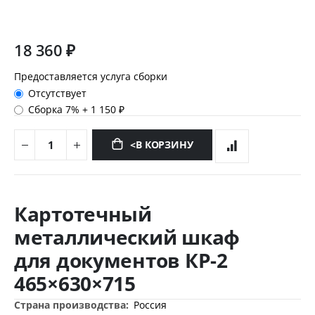
18 360 ₽
Предоставляется услуга сборки
Отсутствует
Сборка 7%
+
1 150 ₽
<В КОРЗИНУ
Перейти
к
Картотечный
началу
галереи
металлический шкаф
изображений
для документов КР-2
465×630×715
Дополнительная
Россия