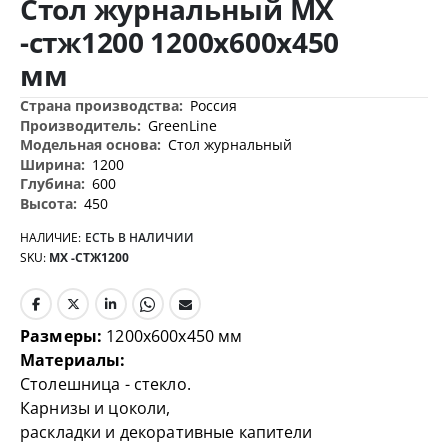
Стол журнальный МХ
началу
галереи
-стж1200 1200х600х450
изображений
мм
Дополнительная
Россия
информация
GreenLine
Стол журнальный
1200
600
450
НАЛИЧИЕ:
ЕСТЬ В НАЛИЧИИ
SKU
МХ -СТЖ1200
Размеры:
1200х600х450 мм
Материалы:
Столешница - стекло.
Карнизы и цоколи,
раскладки и декоративные капители