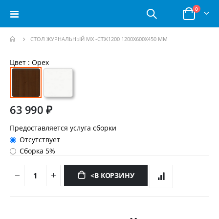
позици
0
Toggle
Корзина
Nav
СТОЛ ЖУРНАЛЬНЫЙ МХ -СТЖ1200 1200Х600Х450 ММ
Пропустить
Цвет
: Орех
и
перейти
к
галереям
изображений
63 990 ₽
Предоставляется услуга сборки
Отсутствует
Сборка 5%
<В КОРЗИНУ
Перейти
к