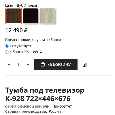
Цвет
: Дуб Апрель
12 490 ₽
Предоставляется услуга сборки
Отсутствует
Сборка 7%
+
880 ₽
<В КОРЗИНУ
Перейти
к
Тумба под телевизор
началу
галереи
К-928 722×446×676
изображений
Дополнительная
Приоритет
информация
Россия