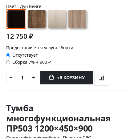
Цвет
: Дуб Венге
12 750 ₽
Предоставляется услуга сборки
Отсутствует
Сборка 7%
+
900 ₽
<В КОРЗИНУ
Перейти
к
Тумба
началу
галереи
многофункциональная
изображений
ПР503 1200×450×900
Дополнительная
Престиж ПРО