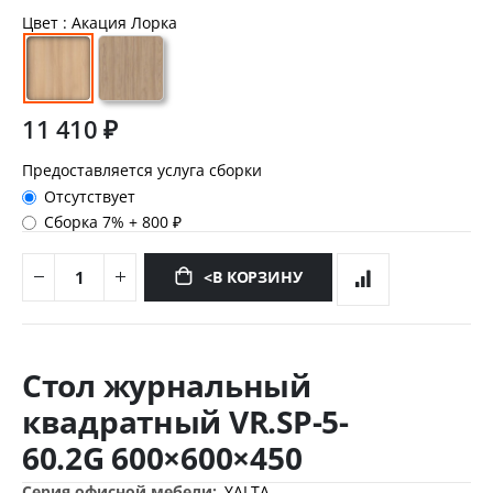
Цвет
: Акация Лорка
11 410 ₽
Предоставляется услуга сборки
Отсутствует
Сборка 7%
+
800 ₽
<В КОРЗИНУ
Перейти
к
Стол журнальный
началу
галереи
квадратный VR.SP-5-
изображений
60.2G 600×600×450
Дополнительная
YALTA