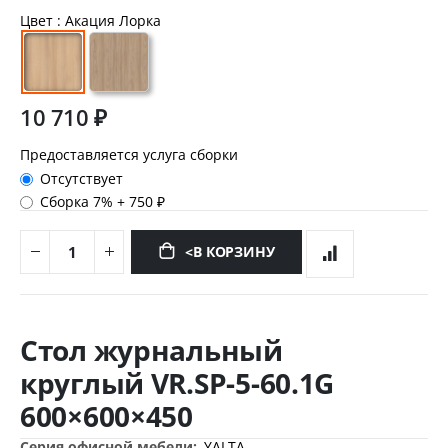
Цвет
: Акация Лорка
10 710 ₽
Предоставляется услуга сборки
Отсутствует
Сборка 7%
+
750 ₽
<В КОРЗИНУ
Перейти
к
Стол журнальный
началу
галереи
круглый VR.SP-5-60.1G
изображений
600×600×450
Дополнительная
YALTA