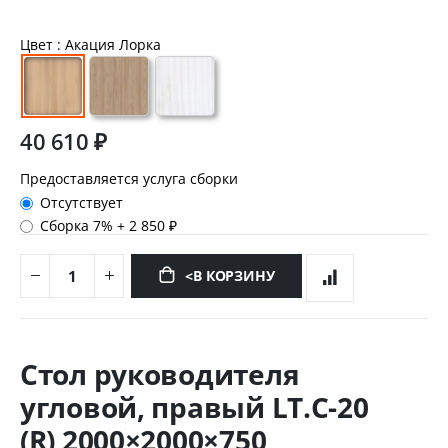
Цвет
: Акация Лорка
40 610 ₽
Предоставляется услуга сборки
Отсутствует
Сборка 7%
+
2 850 ₽
<В КОРЗИНУ
Перейти
к
Стол руководителя
началу
галереи
угловой, правый LT.C-20
изображений
(R) 2000×2000×750