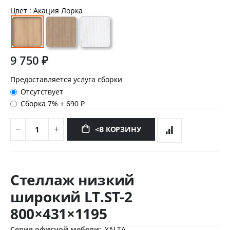
Цвет
: Акация Лорка
9 750 ₽
Предоставляется услуга сборки
Отсутствует
Сборка 7%
+
690 ₽
<В КОРЗИНУ
Перейти
к
Стеллаж низкий
началу
галереи
широкий LT.ST-2
изображений
800×431×1195
Дополнительная
YALTA