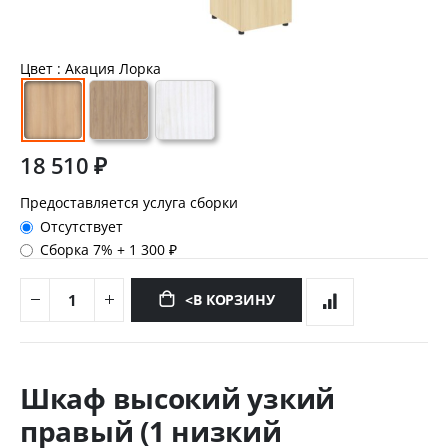
Цвет
: Акация Лорка
18 510 ₽
Предоставляется услуга сборки
Отсутствует
Сборка 7%
+
1 300 ₽
<В КОРЗИНУ
Перейти
к
Шкаф высокий узкий
началу
галереи
правый (1 низкий
изображений