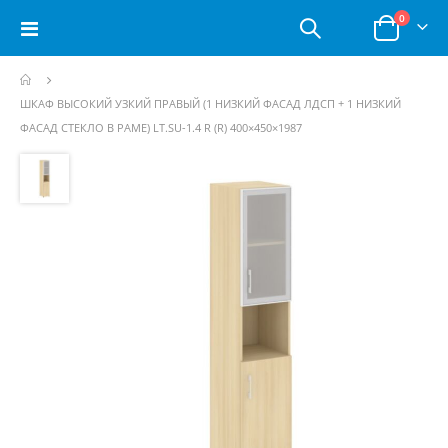
позици
0
Toggle
Корзина
Nav
ШКАФ ВЫСОКИЙ УЗКИЙ ПРАВЫЙ (1 НИЗКИЙ ФАСАД ЛДСП + 1 НИЗКИЙ
ФАСАД СТЕКЛО В РАМЕ) LT.SU-1.4 R (R) 400×450×1987
Пропустить
и
перейти
к
галереям
изображений