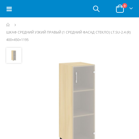
позици
0
Toggle
Корзина
Nav
ШКАФ СРЕДНИЙ УЗКИЙ ПРАВЫЙ (1 СРЕДНИЙ ФАСАД СТЕКЛО) LT.SU-2.4 (R)
400×450×1195
Пропустить
и
перейти
к
галереям
изображений