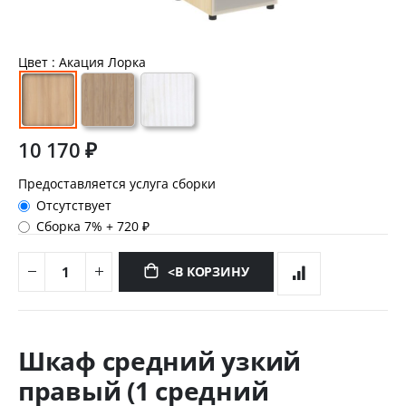
Цвет
: Акация Лорка
10 170 ₽
Предоставляется услуга сборки
Отсутствует
Сборка 7%
+
720 ₽
<В КОРЗИНУ
Перейти
к
Шкаф средний узкий
началу
галереи
правый (1 средний
изображений