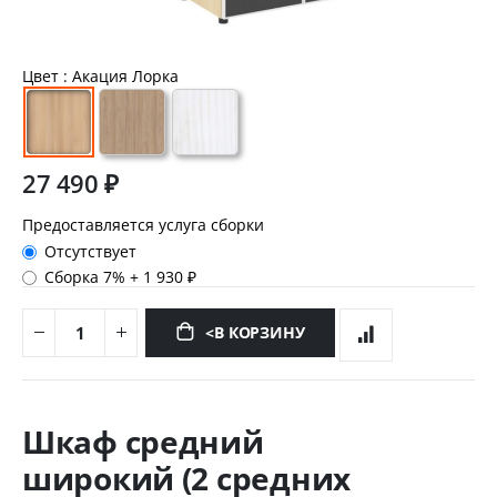
Цвет
: Акация Лорка
27 490 ₽
Предоставляется услуга сборки
Отсутствует
Сборка 7%
+
1 930 ₽
<В КОРЗИНУ
Перейти
к
Шкаф средний
началу
галереи
широкий (2 средних
изображений