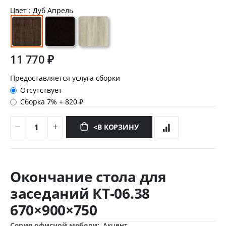
Цвет
: Дуб Апрель
11 770 ₽
Предоставляется услуга сборки
Отсутствует
Сборка 7%
+
820 ₽
<В КОРЗИНУ
Перейти
к
Окончание стола для
началу
галереи
заседаний КТ-06.38
изображений
670×900×750
Дополнительная
Акцент