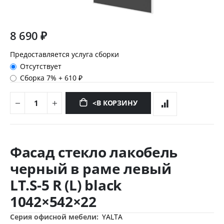
8 690 ₽
Предоставляется услуга сборки
Отсутствует
Сборка 7%
+
610 ₽
<В КОРЗИНУ
Перейти
к
Фасад стекло лакобель
началу
галереи
черный в раме левый
изображений
LT.S-5 R (L) black
1042×542×22
Дополнительная
YALTA