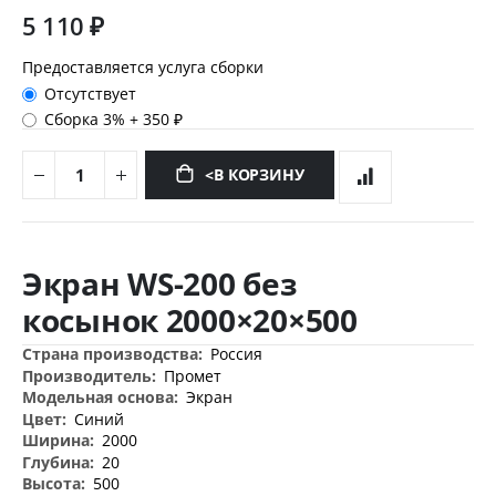
5 110 ₽
Предоставляется услуга сборки
Отсутствует
Сборка 3%
+
350 ₽
<В КОРЗИНУ
Перейти
к
Экран WS-200 без
началу
галереи
косынок 2000×20×500
изображений
Дополнительная
Россия
информация
Промет
Экран
Синий
2000
20
500